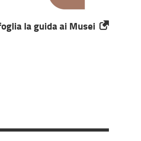
foglia la guida ai Musei
nk
terno,
re
a
ova
estra)