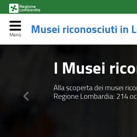
(link
esterno,
si
Musei riconosciuti in
apre
in
Menù
una
nuova
Musei
Salta
finestra)
al
riconosciuti
I Musei rico
contenuto
principale
in
Lombardia
Alla scoperta dei musei rico
chevron_left
Regione Lombardia: 214 occ