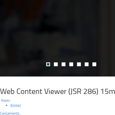
Web Content Viewer (JSR 286) 15m
Azioni
${title}
Caricamento...