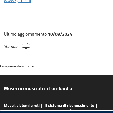
www.gamec.it
l
i
n
k
e
10/09/2024
Ultimo aggiornamento
s
t
Stampa
e
r
n
o
Complementary Content
,
s
i
a
Musei riconosciuti in Lombardia
p
r
e
Musei, sistemi e reti
Il sistema di riconoscimento
i
Abbonamento Musei
Eventi e novità