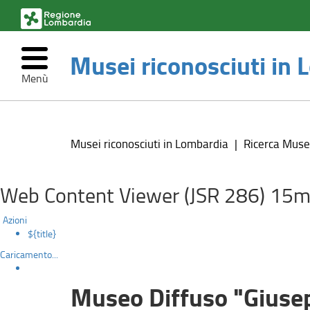
(link
esterno,
si
Musei riconosciuti in
apre
in
Menù
una
nuova
Museo
Salta
finestra)
al
Diffuso
contenuto
Musei riconosciuti in Lombardia
Ricerca Muse
principale
"Giuseppe
Gorni"
Web Content Viewer (JSR 286) 15m
Azioni
${title}
Caricamento...
Museo Diffuso "Giuse