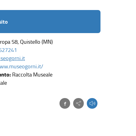
ito
ropa 58, Quistello (MN)
627241
eogorni.it
(
ww.museogorni.it/
l
ento:
Raccolta Museale
i
ale
n
k
Facebook
(link esterno, si apre in
Condividi questa p
e
s
t
e