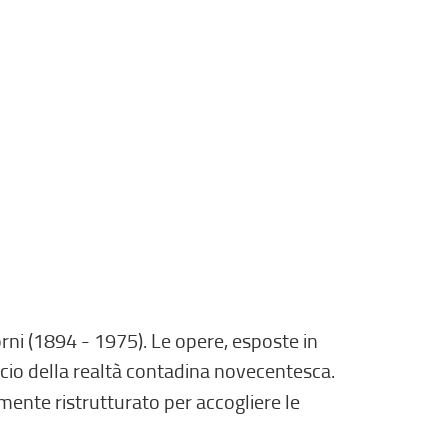
r
n
o
,
s
i
a
p
r
e
i
n
u
orni (1894 - 1975). Le opere, esposte in
n
cio della realtà contadina novecentesca.
a
amente ristrutturato per accogliere le
n
u