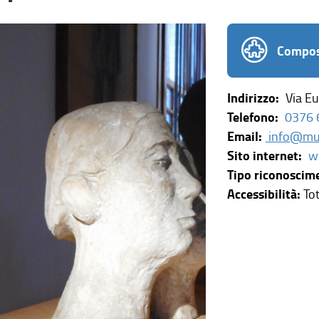
Compos
Indirizzo:
Via Eu
Telefono:
0376 
Email:
info@mus
Sito internet:
w
Tipo riconoscim
Accessibilità:
Tot