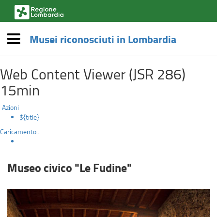
(link
esterno,
si
Musei riconosciuti in Lombardia
apre
Menù
in
Museo
una
Salta
nuova
Web Content Viewer (JSR 286)
al
civico
finestra)
contenuto
15min
principale
"Le
Azioni
Fudine"
${title}
Caricamento...
Museo civico "Le Fudine"