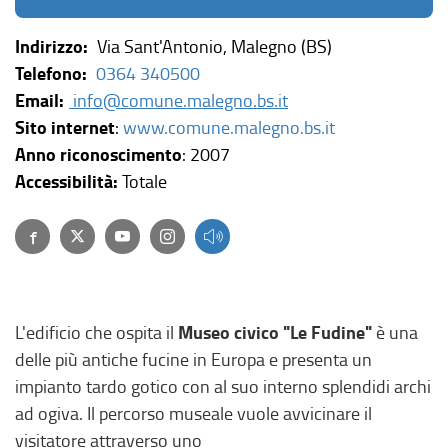
Indirizzo:
Via Sant'Antonio, Malegno (BS)
Telefono:
0364 340500
Email:
info@comune.malegno.bs.it
(
Sito internet
:
www.comune.malegno.bs.it
l
Anno riconoscimento
: 2007
i
Accessibilità:
Totale
n
Facebook
(link esterno, si apre in una nuova finestra)
Twitter
(link esterno, si apre in una nuova finestra)
(link esterno, si apre in una nuova finestra)
(link esterno, si apre in una nuova finestra)
k
e
s
t
Museo civico "Le Fudine"
L'edificio che ospita il
è una
e
delle più antiche fucine in Europa e presenta un
r
impianto tardo gotico con al suo interno splendidi archi
n
ad ogiva. Il percorso museale vuole avvicinare il
o
visitatore attraverso uno