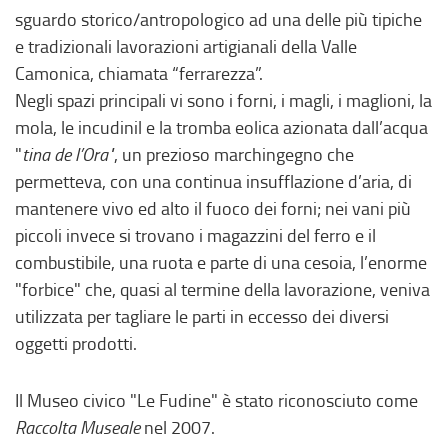
,
sguardo storico/antropologico ad una delle più tipiche
s
e tradizionali lavorazioni artigianali della Valle
i
Camonica, chiamata “ferrarezza”.
a
Negli spazi principali vi sono i forni, i magli, i maglioni, la
p
mola, le incudinil e la tromba eolica azionata dall’acqua
r
"
tina de l’Ora"
, un prezioso marchingegno che
e
permetteva, con una continua insufflazione d’aria, di
i
mantenere vivo ed alto il fuoco dei forni; nei vani più
n
piccoli invece si trovano i magazzini del ferro e il
u
combustibile, una ruota e parte di una cesoia, l’enorme
n
"forbice" che, quasi al termine della lavorazione, veniva
a
utilizzata per tagliare le parti in eccesso dei diversi
n
oggetti prodotti.
u
o
Il Museo civico "Le Fudine" è stato riconosciuto come
v
Raccolta Museale
nel 2007.
a