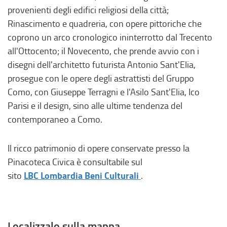
n
,
provenienti degli edifici religiosi della città;
o
s
Rinascimento e quadreria, con opere pittoriche che
,
i
coprono un arco cronologico ininterrotto dal Trecento
s
a
all'Ottocento; il Novecento, che prende avvio con i
i
p
disegni dell'architetto futurista Antonio Sant'Elia,
a
r
prosegue con le opere degli astrattisti del Gruppo
p
e
Como, con Giuseppe Terragni e l'Asilo Sant'Elia, Ico
r
i
Parisi e il design, sino alle ultime tendenza del
e
n
contemporaneo a Como.
i
u
n
n
Il ricco patrimonio di opere conservate presso la
u
a
Pinacoteca Civica è consultabile sul
n
n
(
LBC Lombardia Beni Culturali
sito
.
a
u
l
n
o
i
u
v
n
o
a
Localizzalo sulla mappa