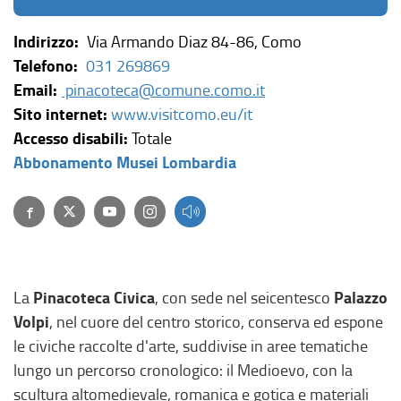
Indirizzo:
Via Armando Diaz 84-86, Como
Telefono:
031 269869
Email:
pinacoteca@comune.como.it
(
Sito internet:
www.visitcomo.eu/it
l
Accesso disabili:
Totale
(
i
Abbonamento Musei Lombardia
l
n
Facebook
(link esterno, si apre in una nuova finestra)
Twitter
(link esterno, si apre in una nuova finestra)
(link esterno, si apre in una nuova finestra)
(link esterno, si apre in una nuova finestra)
i
k
n
e
k
s
e
t
Pinacoteca Civica
Palazzo
La
, con sede nel seicentesco
s
e
Volpi
, nel cuore del centro storico, conserva ed espone
t
r
le civiche raccolte d'arte, suddivise in aree tematiche
e
n
lungo un percorso cronologico: il Medioevo, con la
r
o
scultura altomedievale, romanica e gotica e materiali