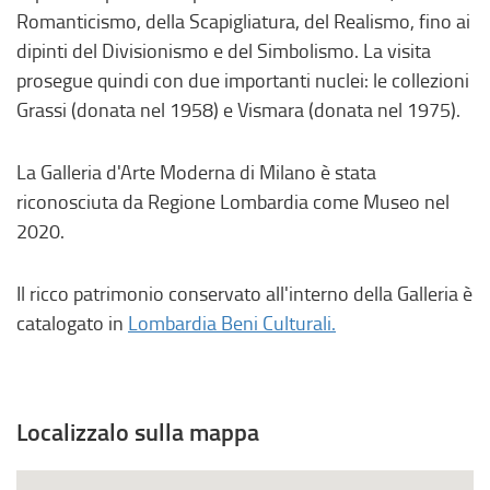
r
,
Romanticismo, della Scapigliatura, del Realismo, fino ai
n
s
dipinti del Divisionismo e del Simbolismo. La visita
o
i
prosegue quindi con due importanti nuclei: le collezioni
,
a
Grassi (donata nel 1958) e Vismara (donata nel 1975).
s
p
i
r
La Galleria d'Arte Moderna di Milano è stata
a
e
riconosciuta da Regione Lombardia come Museo nel
p
i
2020.
r
n
e
u
Il ricco patrimonio conservato all'interno della Galleria è
i
n
(
catalogato in
Lombardia Beni Culturali.
n
a
l
u
n
i
n
u
n
a
o
Localizzalo sulla mappa
k
n
v
e
u
a