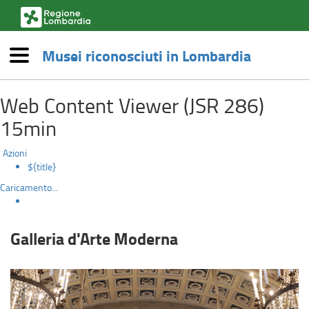
(link
esterno,
si
Musei riconosciuti in Lombardia
apre
Menù
in
Galleria
una
Salta
nuova
Web Content Viewer (JSR 286)
al
d'Arte
finestra)
contenuto
15min
principale
Moderna
Azioni
${title}
Caricamento...
Galleria d'Arte Moderna