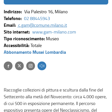
Indirizzo:
Via Palestro 16, Milano
Telefono:
02 88445943
Email:
c.gam@comune.milano.it
(
Sito internet:
www.gam-milano.com
l
Tipo riconoscimento:
Museo
i
Accessibilità:
Totale
(
n
Abbonamento Musei Lombardia
l
k
Facebook
(link esterno, si apre in una nuova finestra)
Twitter
(link esterno, si apre in una nuova finestra)
(link esterno, si apre in una nuova finestra)
i
e
n
s
k
t
e
e
Raccoglie collezioni di pittura e scultura dalla fine del
s
r
Settecento alla metà del Novecento: circa 4.000 opere,
t
n
di cui 500 in esposizione permanente. Il percorso
e
o
espositivo presenta opere del Neoclassicismo, del