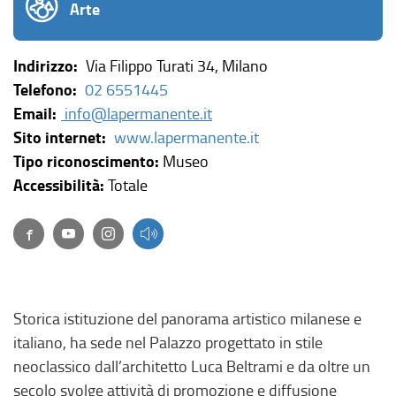
Arte
Indirizzo:
Via Filippo Turati 34, Milano
Telefono:
02 6551445
Email:
info@lapermanente.it
(
Sito internet:
www.lapermanente.it
l
Tipo riconoscimento:
Museo
i
Accessibilità:
Totale
n
Facebook
(link esterno, si apre in una nuova finestra)
(link esterno, si apre in una nuova finestra)
(link esterno, si apre in una nuova finestra)
k
e
s
t
Storica istituzione del panorama artistico milanese e
e
italiano, ha sede nel Palazzo progettato in stile
r
neoclassico dall’architetto Luca Beltrami e da oltre un
n
secolo svolge attività di promozione e diffusione