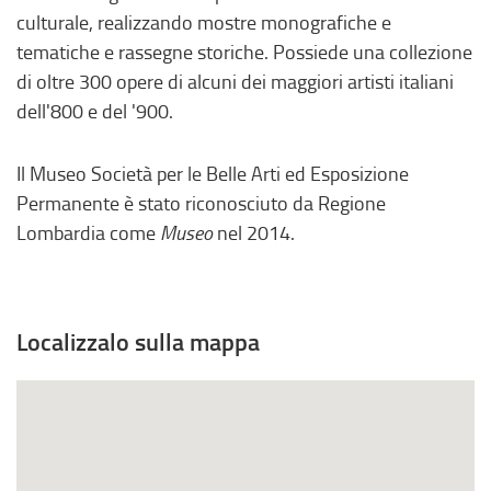
o
culturale, realizzando mostre monografiche e
,
tematiche e rassegne storiche. Possiede una collezione
s
di oltre 300 opere di alcuni dei maggiori artisti italiani
i
dell'800 e del '900.
a
p
Il Museo Società per le Belle Arti ed Esposizione
r
Permanente è stato riconosciuto da Regione
e
Lombardia come
Museo
nel 2014.
i
n
u
n
Localizzalo sulla mappa
a
n
u
o
v