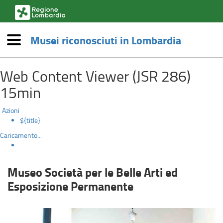
(link
esterno,
si
Musei riconosciuti in Lombardia
apre
Menù
in
Museo
una
Salta
nuova
Web Content Viewer (JSR 286)
al
Società
finestra)
contenuto
15min
principale
per
Azioni
le
${title}
Caricamento...
Belle
Arti
Museo Società per le Belle Arti ed
ed
Esposizione Permanente
Esposizione
Permanente