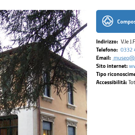
Compos
Indirizzo:
V.le J
Telefono:
0332 
Email:
museo@co
Sito internet:
ww
Tipo riconoscim
Accessibilità:
To