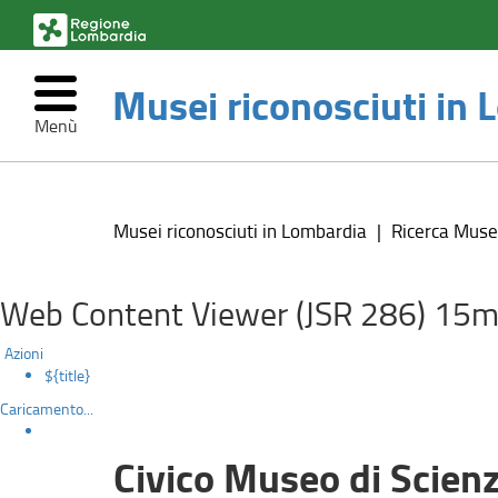
(link
esterno,
si
Musei riconosciuti in
apre
in
Menù
una
nuova
Civico
Salta
finestra)
al
Museo
contenuto
Musei riconosciuti in Lombardia
Ricerca Muse
principale
di
Scienze
Web Content Viewer (JSR 286) 15m
Naturali
Azioni
${title}
“Mario
Caricamento...
Realini”
Civico Museo di Scienz