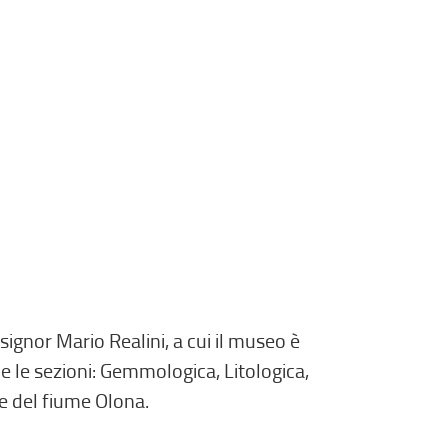
r
n
o
,
s
i
a
p
r
e
i
n
u
ignor Mario Realini, a cui il museo è
n
de le sezioni: Gemmologica, Litologica,
a
e del fiume Olona.
n
u