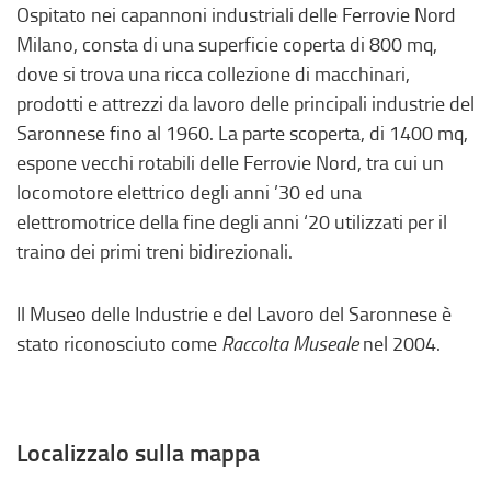
e
o
Ospitato nei capannoni industriali delle Ferrovie Nord
r
,
Milano, consta di una superficie coperta di 800 mq,
n
s
dove si trova una ricca collezione di macchinari,
o
i
prodotti e attrezzi da lavoro delle principali industrie del
,
a
Saronnese fino al 1960. La parte scoperta, di 1400 mq,
s
p
espone vecchi rotabili delle Ferrovie Nord, tra cui un
i
r
locomotore elettrico degli anni ’30 ed una
a
e
elettromotrice della fine degli anni ‘20 utilizzati per il
p
i
traino dei primi treni bidirezionali.
r
n
e
u
Il Museo delle Industrie e del Lavoro del Saronnese è
i
n
stato riconosciuto come
Raccolta Museale
nel 2004.
n
a
u
n
n
u
a
o
Localizzalo sulla mappa
n
v