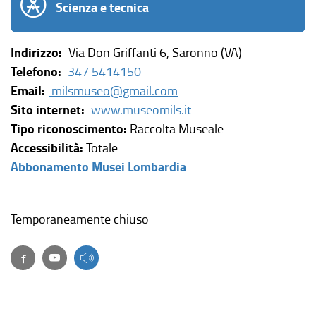
Scienza e tecnica
Indirizzo:
Via Don Griffanti 6, Saronno (VA)
Telefono:
347 5414150
Email:
milsmuseo@gmail.com
(
Sito internet:
www.museomils.it
l
Tipo riconoscimento:
Raccolta Museale
i
Accessibilità:
Totale
(
n
Abbonamento Musei Lombardia
l
k
i
e
Temporaneamente chiuso
n
s
k
t
Facebook
(link esterno, si apre in una nuova finestra)
(link esterno, si apre in una nuova finestra)
e
e
s
r
t
n