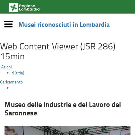
(link
esterno,
si
Musei riconosciuti in Lombardia
apre
Menù
in
Museo
una
Salta
nuova
Web Content Viewer (JSR 286)
al
delle
finestra)
contenuto
15min
principale
Industrie
Azioni
e
${title}
Caricamento...
del
Lavoro
Museo delle Industrie e del Lavoro del
del
Saronnese
Saronnese